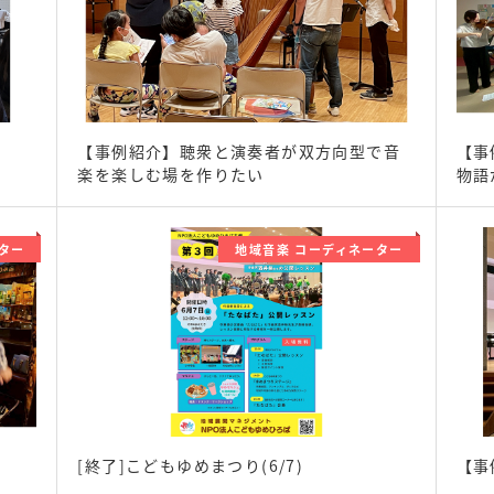
【事例紹介】聴衆と演奏者が双方向型で音
【事
楽を楽しむ場を作りたい
物語
ター
地域音楽 コーディネーター
[終了]こどもゆめまつり(6/7)
【事