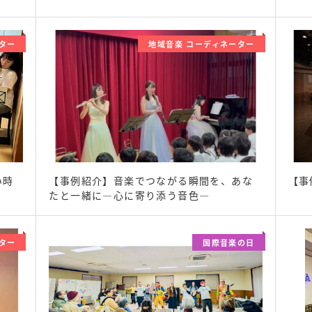
ター
地域音楽 コーディネーター
い時
【事例紹介】音楽でつながる瞬間を、あな
【事
たと一緒に―心に寄り添う音色―
ター
国際音楽の日