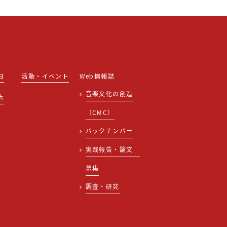
日
活動・イベント
Web情報誌
音楽文化の創造
法
（CMC）
バックナンバー
実践報告・論文
募集
調査・研究