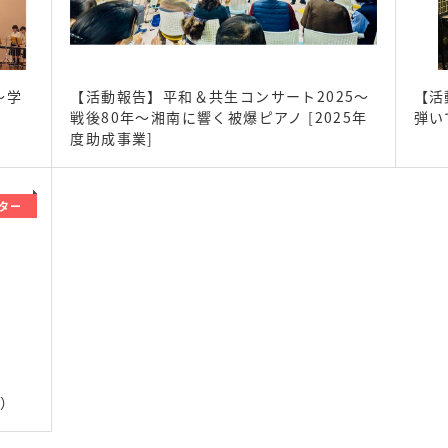
～学
【活動報告】平和＆共生コンサート2025～
【活
戦後80年～湘南に響く被爆ピアノ [2025年
弾い
度助成事業]
ター
7）