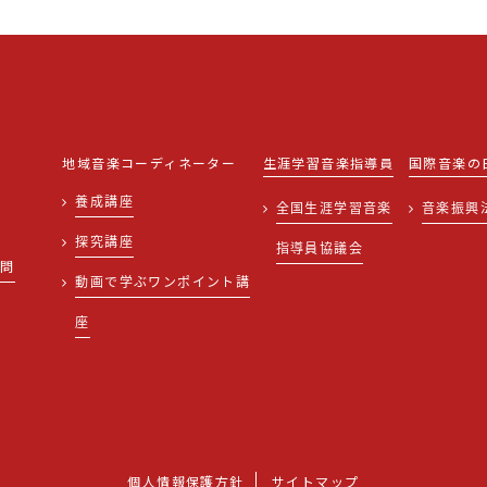
地域音楽コーディネーター
生涯学習音楽指導員
国際音楽の
養成講座
全国生涯学習音楽
音楽振興
探究講座
指導員協議会
質問
動画で学ぶワンポイント講
せ
座
個人情報保護方針
サイトマップ