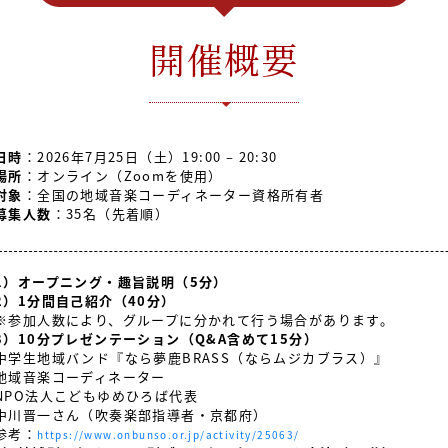
開催概要
日時
：2026年7月25日（土）19:00 – 20:30
場所
：オンライン（Zoomを使用）
対象
：全国の地域音楽コーディネーター資格所有者
募集人数
：35名（先着順）
1）オープニング・趣旨説明（5分）
2）1分間自己紹介（40分）
※参加人数により、グループに分かれて行う場合があります。
3）10分プレゼンテーション（Q&A含めて15分）
中学生地域バンド『なら夢鹿BRASS（ならムジカブラス）』
地域音楽コーディネーター
NPO法人こどもゆめひろば代表
中川晋一さん（吹奏楽部指導者・京都府）
参考：
https://www.onbunso.or.jp/activity/25063/