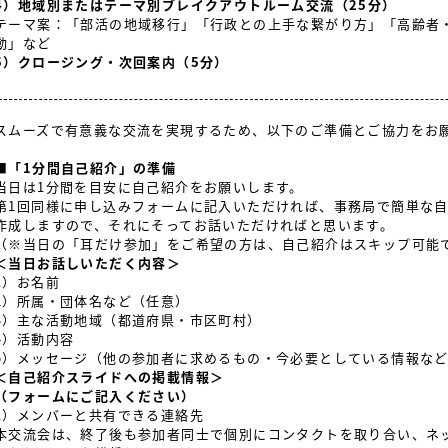
4）地域別またはテーマ別ブレイクアウトルーム交流（25分）
テーマ案：「部活の地域移行」「行政との上手な繋がり方」「高齢者
動」など
5）クロージング・次回案内（5分）
スムーズで有意義な交流を実現するため、以下のご準備とご協力をお
■「1分間自己紹介」の準備
当日は1分間を目安に自己紹介をお願いします。
第1回同様に申し込みフォームに記入いただければ、事務局で簡単な
作成しますので、それにそってお話いただければと思います。
（※当日の「耳だけ参加」をご希望の方は、自己紹介はスキップ可能
＜当日お話しいただく内容＞
1）お名前
2）所属・団体名など（任意）
3）主な活動地域（都道府県・市区町村）
4）活動内容
5）メッセージ（他の参加者に求めるもの・今必要としている情報な
＜自己紹介スライドへの掲載情報＞
（フォームにご記入ください）
1）メンバーと共有できる連絡先
本交流会は、終了後も参加者同士で個別にコンタクトを取り合い、ネ