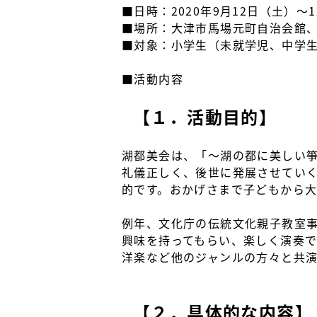
■日時：2020年9月12日（土）～
■場所：大津市馬場元町自治会館
■対象：小学生（未就学児、中学
■活動内容
【１．活動目的】
湖都美会は、「〜湖の都に美しい箏
礼儀正しく、後世に発展させてい
的です。おかげさまで子どもから
例年、文化庁の伝統文化親子教室
興味を持ってもらい、楽しく演奏
洋楽など他のジャンルの方々と共
【２．具体的な内容】