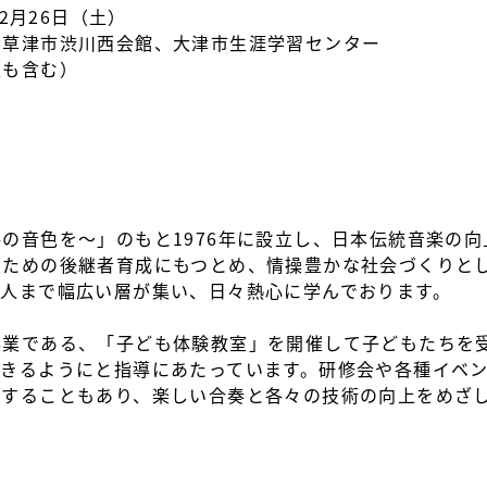
12月26日（土）
、草津市渋川西会館、大津市生涯学習センター
生も含む）
の音色を〜」のもと1976年に設立し、日本伝統音楽の
くための後継者育成にもつとめ、情操豊かな社会づくりと
大人まで幅広い層が集い、日々熱心に学んでおります。
事業である、「子ども体験教室」を開催して子どもたちを
できるようにと指導にあたっています。研修会や各種イベ
演することもあり、楽しい合奏と各々の技術の向上をめざ