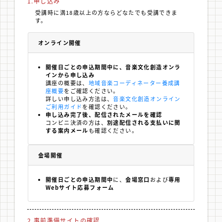
1.申し込み
受講時に満18歳以上の方ならどなたでも受講できま
す。
オンライン開催
開催日ごとの申込期間中に、音楽文化創造オンラ
インから申し込み
講座の概要は、
地域音楽コーディネーター養成講
座概要
をご確認ください。
詳しい申し込み方法は、
音楽文化創造オンライン
ご利用ガイド
を確認ください。
申し込み完了後、配信されたメールを確認
コンビニ決済の方は、
別途配信される支払いに関
する案内メール
も確認ください。
会場開催
開催日ごとの申込期間中
に、
会場窓口
および
専用
Webサイト応募フォーム
2.事前準備サイトの確認