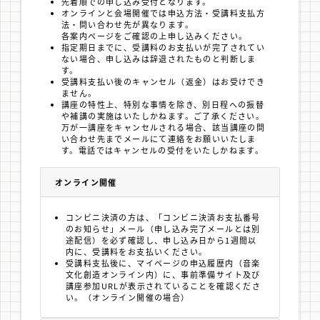
先着順での申し込み受付となります。
オンラインと会場開催では申込方法・受講料支払方
法・問い合わせ先が異なります。
各案内ページをご確認の上申し込みください。
指定期日までに、受講料のお支払いが完了されてい
ない場合、申し込みは辞退されたものと判断しま
す。
受講料支払い後のキャンセル（返金）はお受けでき
ません。
講座の特性上、特別な事情を除き、別日程への振替
や補講の実施はいたしかねます。ご了承ください。
万が一講座をキャンセルされる場合、該当講座の問
い合わせ先までメールにて連絡をお願いいたしま
す。電話ではキャンセルの受付をいたしかねます。
オンライン開催
コンビニ決済の方は、「コンビニ決済お支払番号
のお知らせ」メール（申し込み完了メールとは別
途配信）を必ず確認し、申し込み日から1週間以
内に、受講料をお支払いください。
受講料支払後に、マイページの申込履歴内（音楽
文化創造オンライン内）に、事前準備サイト及び
講座参加URLが表示されていることを確認くださ
い。（オンライン開催の場合）