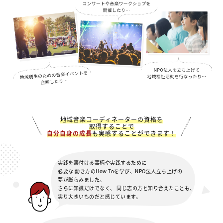
地域音楽コーディネーターの資格を
取得することで
自分自身の成長
も実感することができます！
実践を裏付ける
事柄や実践するために
必要な
動き方のHow Toを学び、
NPO法人立ち上げの
夢が
膨らみました。
さらに知識だけでなく、
同じ志の方と知り合えたことも、
実り大きいものだと感じています。