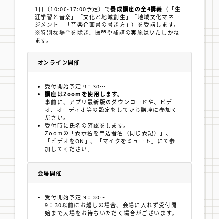
1日（10:00-17:00予定）で
養成講座の全4講義
（「生
涯学習と音楽」「文化と地域創生」「地域文化マネー
ジメント」「音楽企画書の書き方」）を受講します。
※特別な場合を除き、振替や補講の実施はいたしかね
ます。
オンライン開催
受付開始予定 9：30～
講座はZoomを使用します。
事前に、アプリ最新版のダウンロードや、ビデ
オ、オーディオ等の設定をしてから講座に参加く
ださい。
受付時に氏名の確認をします。
Zoomの「表示名を申込者名（同じ表記）」、
「ビデオをON」、「マイクをミュート」にて参
加してください。
会場開催
受付開始予定 9：30～
9：30以前にお越しの場合、会場に入れず受付開
始まで入場をお待ちいただく場合がございます。