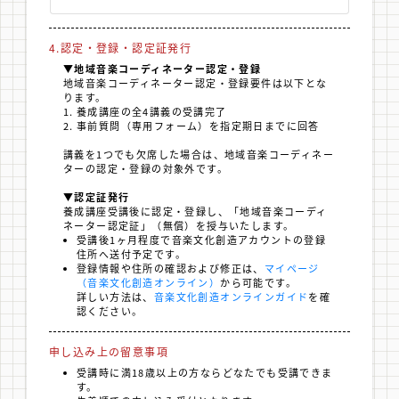
4.認定・登録・認定証発行
▼地域音楽コーディネーター認定・登録
地域音楽コーディネーター認定・登録要件は以下とな
ります。
養成講座の全4講義の受講完了
事前質問（専用フォーム）を指定期日までに回答
講義を1つでも欠席した場合は、地域音楽コーディネー
ターの認定・登録の対象外です。
▼認定証発行
養成講座受講後に認定・登録し、「地域音楽コーディ
ネーター認定証」（無償）を授与いたします。
受講後1ヶ月程度で音楽文化創造アカウントの登録
住所へ送付予定です。
登録情報や住所の確認および修正は、
マイページ
（音楽文化創造オンライン）
から可能です。
詳しい方法は、
音楽文化創造オンラインガイド
を確
認ください。
申し込み上の留意事項
受講時に満18歳以上の方ならどなたでも受講できま
す。