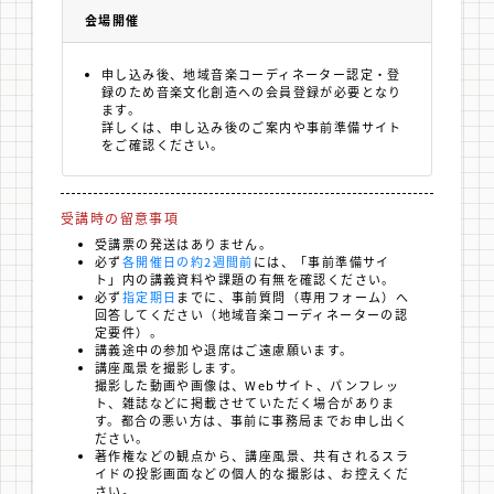
会場開催
申し込み後、地域音楽コーディネーター認定・登
録のため音楽文化創造への会員登録が必要となり
ます。
詳しくは、申し込み後のご案内や事前準備サイト
をご確認ください。
受講時の留意事項
受講票の発送はありません。
必ず
各開催日の約2週間前
には、「事前準備サイ
ト」内の講義資料や課題の有無を確認ください。
必ず
指定期日
までに、事前質問（専用フォーム）へ
回答してください（地域音楽コーディネーターの認
定要件）。
講義途中の参加や退席はご遠慮願います。
講座風景を撮影します。
撮影した動画や画像は、Webサイト、パンフレッ
ト、雑誌などに掲載させていただく場合がありま
す。都合の悪い方は、事前に事務局までお申し出く
ださい。
著作権などの観点から、講座風景、共有されるスラ
イドの投影画面などの個人的な撮影は、お控えくだ
さい。