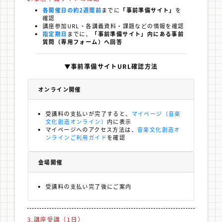
各開催日の約2週間前
までに
「事前準備サイト」
を
確認
講座参加URL・各講義資料・課題などの情報を確認
指定期日
までに、
「事前準備サイト」内にある事前
質問（専用フォーム）へ回答
▼事前準備サイトURL確認方法
オンライン開催
受講料の支払いが完了すると、
マイページ（音楽
文化創造オンライン）
内に表示
マイページへのアクセス方法は、
音楽文化創造オ
ンラインご利用ガイド
を確認
会場開催
受講料の支払い完了後にご案内
3.講座受講（1日）