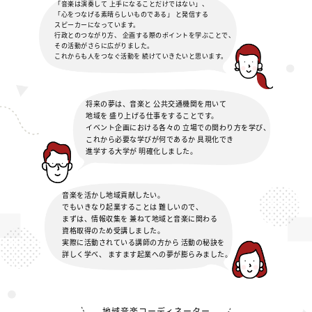
「音楽は演奏して
上手になることだけではない」、
「心をつなげる素晴らしいものである」
と発信する
スピーカーになっています。
行政とのつながり方、
企画する際のポイントを学ぶことで、
その活動がさらに広がりました。
これからも人をつなぐ活動を
続けていきたいと思います。
将来の夢は、音楽と
公共交通機関を用いて
地域を
盛り上げる仕事をすることです。
イベント企画における各々の
立場での関わり方を学び、
これから必要な学びが何であるか
具現化でき
進学する大学が
明確化しました。
音楽を活かし地域貢献したい。
でもいきなり起業することは
難しいので、
まずは、情報収集を
兼ねて地域と音楽に関わる
資格取得のため受講しました。
実際に活動されている講師の方から
活動の秘訣を
詳しく学べ、
ますます起業への夢が膨らみました。
地域音楽コーディネーター