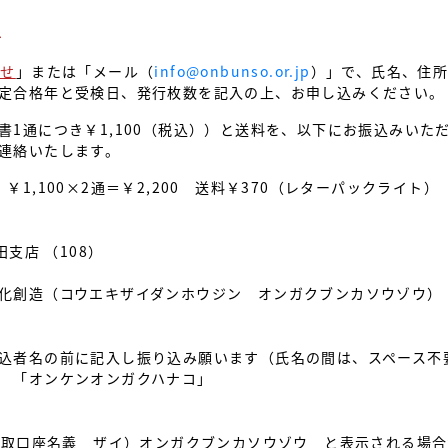
て
わせ
」または「メール（
info@onbunso.or.jp
）」で、氏名、住
定合格年と受検日、発行枚数を記入の上、お申し込みください。
書1通につき￥1,100（税込））と送料を、以下にお振込みいた
連絡いたします。
1,100×2通＝￥2,200 送料￥370（レターパックライト）
支店 （108）
化創造（コウエキザイダンホウジン オンガクブンカソウゾウ）
込者名の前に記入し振り込み願います（氏名の間は、スペース不
 「オンケンオンガクハナコ」
て受取口座名義 ザイ）オンガクブンカソウゾウ と表示される場