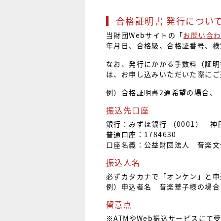
合格証明書 発行につい
当財団Webサイトの「
お問い合
年月日、合格級、合格証番号、検
なお、発行にかかる手数料（証明
は、お申し込みいただいた際にご
例）合格証明書2通希望の場合、 ￥
振込先口座
銀行：みずほ銀行 （0001） 神田
普通口座：1784630
口座名義：公益財団法人 音楽文
振込人名
必ずカタカナで「オンケン」と申
例）申込者名 音楽華子様の場合
留意点
※ATMやWeb振込サービスに