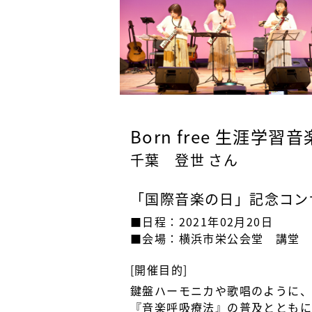
Born free 生涯学
千葉 登世 さん
「国際音楽の日」記念コン
■日程：2021年02月20日
■会場：横浜市栄公会堂 講堂
[開催目的]
鍵盤ハーモニカや歌唱のように、
『音楽呼吸療法』の普及ととも