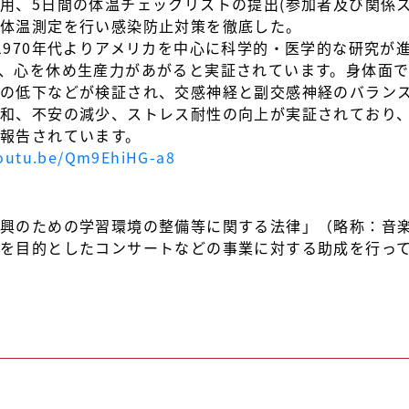
用、5日間の体温チェックリストの提出(参加者及び関係
の体温測定を行い感染防止対策を徹底した。
1970年代よりアメリカを中心に科学的・医学的な研究が
、心を休め生産力があがると実証されています。身体面
の低下などが検証され、交感神経と副交感神経のバラン
和、不安の減少、ストレス耐性の向上が実証されており
報告されています。
youtu.be/Qm9EhiHG-a8
興のための学習環境の整備等に関する法律」（略称：音楽
を目的としたコンサートなどの事業に対する助成を行っ
。