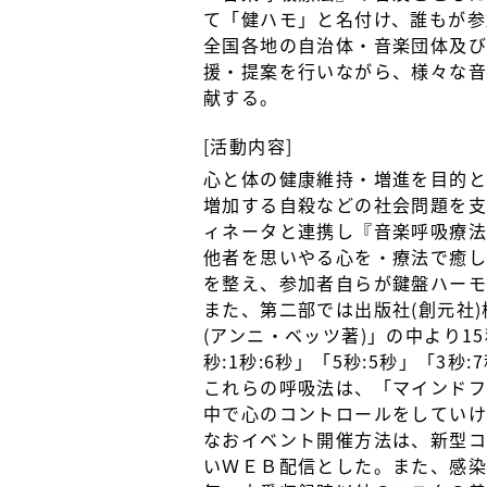
て「健ハモ」と名付け、誰もが参
全国各地の自治体・音楽団体及
援・提案を行いながら、様々な音
献する。
[活動内容]
心と体の健康維持・増進を目的と
増加する自殺などの社会問題を
ィネータと連携し『音楽呼吸療法
他者を思いやる心を・療法で癒
を整え、参加者自らが鍵盤ハーモ
また、第二部では出版社(創元社
(アンニ・ベッツ著)」の中より
秒:1秒:6秒」「5秒:5秒」「3
これらの呼吸法は、「マインドフ
中で心のコントロールをしてい
なおイベント開催方法は、新型
いＷＥＢ配信とした。また、感染