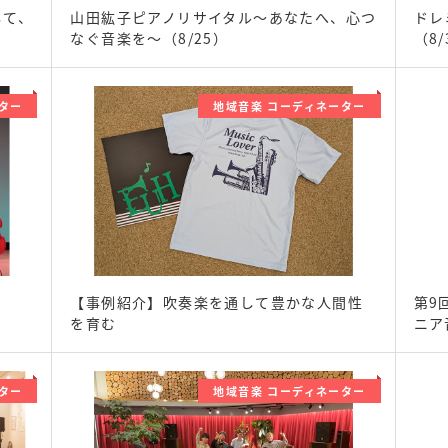
して、
山田紘子ピアノリサイタル～あなたへ、心つ
ドレ
なぐ音楽を～（8/25）
（8/
ター
地域音楽 コーディネーター
【事例紹介】吹奏楽を通して豊かな人間性
第9
を育む
ニア
ター
地域音楽 コーディネーター