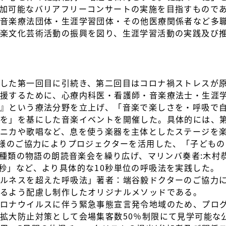
加可能なバリアフリーコンサートの実施を目指すもので
び音楽療法団体・生涯学習団体・その他医療関係者など多
楽文化芸術活動の振興を図り、生涯学習活動の実践及び
した第一回目に引続き、第二回目はコロナ禍ストレスが
支援するために、心療内科医・看護師・音楽療法士・生涯
』という療法分野を立上げ、「音楽で楽しさを・呼吸で
しを」を基にした音楽イベントを開催した。具体的には、
ニカや歌唱など、息を使う楽器を主体としたステージを
)様のご協力によりプロジェクターを活用した、「子ども
15種類の物語の朗読音楽会を繰り広げ、マリンバ奏者:木村
秒:7秒」など、より具体的な10秒単位の呼吸法を実践した。
ルネスを超えた呼吸法」著者：端谷毅ドクターのご協力
けるよう配慮し制作したオリジナルメソッドである。
コロナウイルスに伴う緊急事態宣言発令地域のため、プロ
拡大防止対策として会場集客数50％制限にて見学可能な