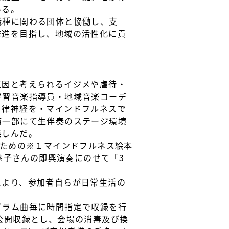
ある。
職種に関わる団体と協働し、支
推進を目指し、地域の活性化に貢
原因と考えられるイジメや虐待・
学習音楽指導員・地域音楽コーデ
自律神経を・マインドフルネスで
第一部にて生伴奏のステージ環境
楽しんだ。
のための※１マインドフルネス絵本
恭子さんの即興演奏にのせて「3
により、参加者自らが日常生活の
グラム曲毎に時間指定で収録を行
公開収録とし、会場の消毒及び換