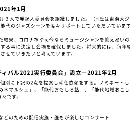
021年1月
け３人で発起人委員会を組織しました。（H氏は東海大ジ
で能代のジャズシーンを度々サポートしていただいていま
た結果、コロナ禍ゆえ今ならミュージシャンを抑え易いの
施する事に決定し会場を確保しました。将来的には、毎年
展させていきたいと考えています。
ティバル2021実行委員会」設立―2021年2月
、個別に下記の2点を提案し就任依頼をする。ノミネート
ときめ木マルシェ」、「能代おもしろ塾」、「能代地域おこ
方々です。
などのための配信実施・誰もが楽しむコンサート