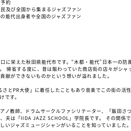
を予約
市民及び全国から集まるジャズファン
国の能代出身者や全国のジャズファン
口に栄えた秋田県能代市です。“木都・能代”日本一の防
。 帰省する度に、昔は賑わっていた商店街の店々がシャ
域貢献ができないものかという想いが溢れました。
ふるさとPR大使」に着任したこともあり音楽でこの街の活
けです。
ピアノ教師、ドラムサークルファシリテーター、「飯田さ
夫は「IIDA JAZZ SCHOOL」学院長です。 その関
らしいジャズミュージシャンがいることを知っていました