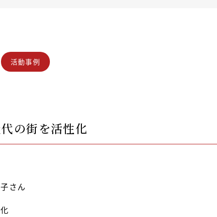
活動事例
能代の街を活性化
和子さん
性化