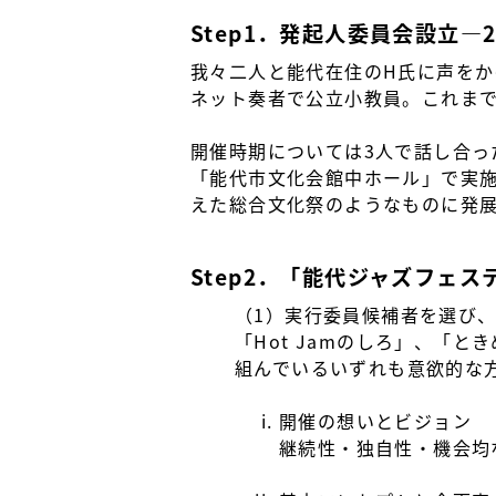
Step1．発起人委員会設立―2
我々二人と能代在住のH氏に声をか
ネット奏者で公立小教員。これま
開催時期については3人で話し合っ
「能代市文化会館中ホール」で実
えた総合文化祭のようなものに発
Step2．「能代ジャズフェス
（1）実行委員候補者を選び
「Hot Jamのしろ」、「
組んでいるいずれも意欲的な
開催の想いとビジョン
継続性・独自性・機会均