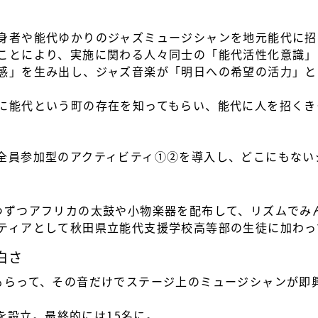
身者や能代ゆかりのジャズミュージシャンを地元能代に招
ことにより、実施に関わる人々同士の「能代活性化意識」
感」を生み出し、ジャズ音楽が「明日への希望の活力」と
に能代という町の存在を知ってもらい、能代に人を招くき
全員参加型のアクティビティ①②を導入し、どこにもない
つずつアフリカの太鼓や小物楽器を配布して、リズムでみ
ティアとして秋田県立能代支援学校高等部の生徒に加わっ
白さ
もらって、その音だけでステージ上のミュージシャンが即
を設立。最終的には15名に。