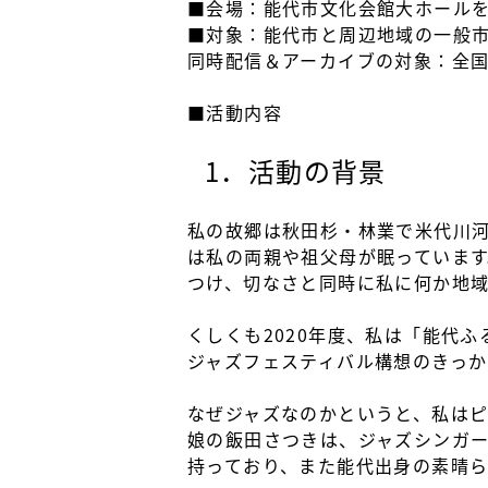
■会場：能代市文化会館大ホール
■対象：能代市と周辺地域の一般
同時配信＆アーカイブの対象：全
■活動内容
1．活動の背景
私の故郷は秋田杉・林業で米代川河
は私の両親や祖父母が眠っています
つけ、切なさと同時に私に何か地
くしくも2020年度、私は「能代
ジャズフェスティバル構想のきっか
なぜジャズなのかというと、私は
娘の飯田さつきは、ジャズシンガー、
持っており、また能代出身の素晴