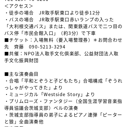
＜アクセス＞
・徒歩の場合 JR取手駅東口より徒歩12分
・バスの場合 JR取手駅東口赤いランプの入った
「大利根交通バス」または、関東鉄道バスで二つ目の
バス停「市民会館入口」（約3分）で下車
■チケット：入場無料（要入場整理券）＊お問合わせ
先 齊藤 090-5213-3294
■共催：NPO法人取手文化倶楽部、公益財団法人取
手文化振興財団
■主な演奏曲目
・合唱「平和とぞうと子どもたち」合唱構成「ぞうれ
っしゃがやってきた」より
・ミュージカル「Westside Story」より
・プリムローズ・ファンタジー（全国生涯学習音楽指
導員協議会茨城支部）ベルの演奏
・茨城支部指導員の弟子によるピアノ連弾「ピーター
と狼」全曲演奏他