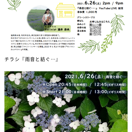
チラシ『雨音と紡ぐ…』