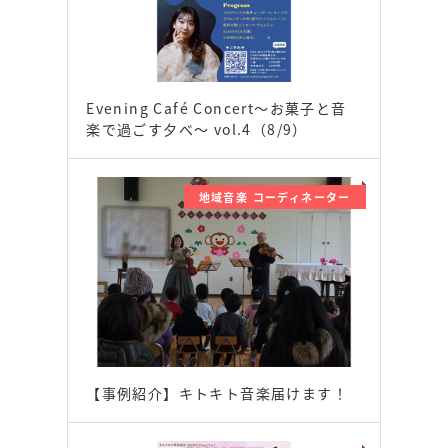
Evening Café Concert〜お菓子と音
楽で過ごす夕べ〜 vol.4（8/9）
地域音楽 コーディネーター
【事例紹介】キトキト音楽届けます！