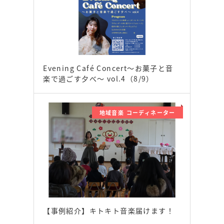
Evening Café Concert〜お菓子と音
楽で過ごす夕べ〜 vol.4（8/9）
地域音楽 コーディネーター
【事例紹介】キトキト音楽届けます！