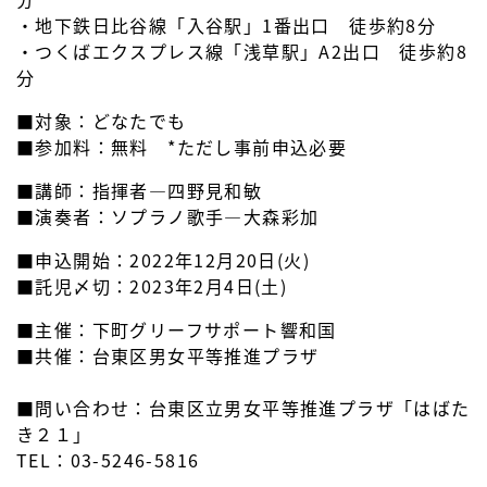
・地下鉄日比谷線「入谷駅」1番出口 徒歩約8分
・つくばエクスプレス線「浅草駅」A2出口 徒歩約8
分
■対象：どなたでも
■参加料：無料 *ただし事前申込必要
■講師：指揮者―四野見和敏
■演奏者：ソプラノ歌手―大森彩加
■申込開始：2022年12月20日(火)
■託児〆切：2023年2月4日(土)
■主催：下町グリーフサポート響和国
■共催：台東区男女平等推進プラザ
■問い合わせ：台東区立男女平等推進プラザ「はばた
き２１」
TEL：03-5246-5816