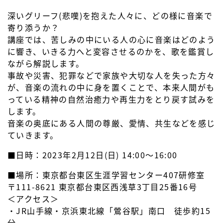
深いグリーフ(悲嘆)を抱えた人々に、どの様に音楽で
寄り添うか？
講座では、苦しみの中にいる人の心に音楽はどのよう
に響き、いきる力へと変容させるのかを、歌を鑑賞し
ながら解説します。
事故や災害、犯罪などで家族や大切な人を失った方々
が、音楽の流れの中に身を置くことで、本来人間がも
っている精神の自然治癒力や再生力をとり戻す試みを
します。
音楽の奥底にある人間の尊厳、愛情、共生などを感じ
ていきます。
■日時：2023年2月12日(日) 14:00～16:00
■場所：東京都台東区生涯学習センター407研修室
〒111-8621 東京都台東区西浅草3丁目25番16号
＜アクセス＞
・JR山手線・京浜東北線「鶯谷駅」南口 徒歩約15
分