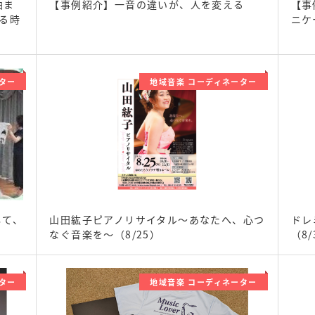
曲ま
【事例紹介】一音の違いが、人を変える
【事
る時
ニケ
ター
地域音楽 コーディネーター
して、
山田紘子ピアノリサイタル～あなたへ、心つ
ドレ
なぐ音楽を～（8/25）
（8/
ター
地域音楽 コーディネーター