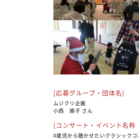
[応募グループ・団体名]
ムジクリ企画
小西 順子 さん
[コンサート・イベント名称
0歳児から聴かせたいクラシックコ