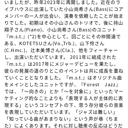
いましたが、昨年2023年に再開しました。近在のラ
イブハウスに出演していた小山尚希さん(Bass)にコア
メンバーの一人が出会い、演奏を依頼したことが始ま
りでした。初期はその小山さんのトリオで、後に持山
翔子さん(Piano)、小山尚希さん(Bass)のユニット
『m.s.t.』(*2)を中心として、回ごとにその仲間達で
ある、KOTETSUさん(Vo.,Trb.)、山下伶さん
(C.Hmc.)、辻本美博さん(Cla.)、他をフィーチャー
し、出演いただいています。 2011年に結成された
『m.s.t.』は2017年にメジャーデビューを果たし、
彼らの発展の道のりとこのイベントは共に成⻑を重ね
ていくこととなりました。『m.s.t.』はオリジナル曲
をメインとしたユニットですが、『Forest Jazz』
では、「～向きの」とか「～を対象に」といったマー
ケティング的なことよりも「表現する人が主体的に表
現する」というコンセプトの下、思う存分彼らの音楽
を表現していただいています。「ジャズは難しい」
「知っている曲があまりない」という声が巷（ちま
た）によくあります。それに対し聴衆の反応はどうだ