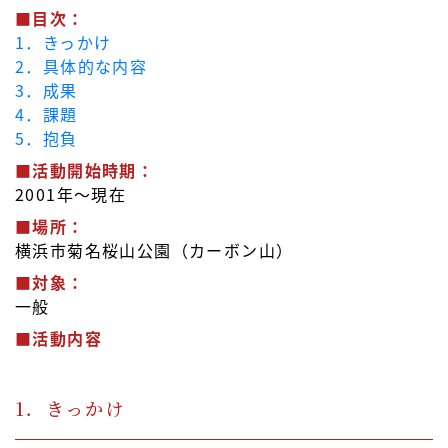
■目次：
1．きっかけ
2．具体的な内容
3．成果
4．課題
5．抱負
■活動開始時期：
2001年～現在
■場所：
横浜市菊名桜山公園（カーボン山）
■対象：
一般
■活動内容
1．きっかけ