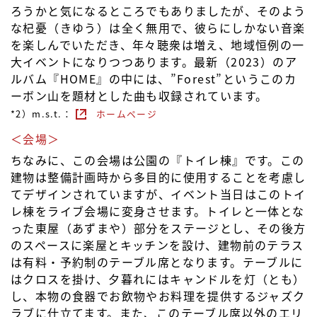
ろうかと気になるところでもありましたが、そのよう
な杞憂（きゆう）は全く無用で、彼らにしかない音楽
を楽しんでいただき、年々聴衆は増え、地域恒例の一
大イベントになりつつあります。最新（2023）のア
ルバム『HOME』の中には、”Forest”というこのカ
ーボン山を題材とした曲も収録されています。
*2）m.s.t.：
ホームページ
＜会場＞
ちなみに、この会場は公園の『トイレ棟』です。この
建物は整備計画時から多目的に使用することを考慮し
てデザインされていますが、イベント当日はこのトイ
レ棟をライブ会場に変身させます。トイレと一体とな
った東屋（あずまや）部分をステージとし、その後方
のスペースに楽屋とキッチンを設け、建物前のテラス
は有料・予約制のテーブル席となります。テーブルに
はクロスを掛け、夕暮れにはキャンドルを灯（とも）
し、本物の食器でお飲物やお料理を提供するジャズク
ラブに仕立てます。また、このテーブル席以外のエリ