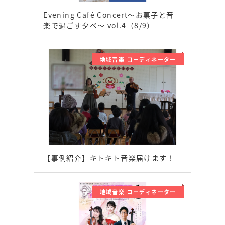
Evening Café Concert〜お菓子と音
楽で過ごす夕べ〜 vol.4（8/9）
地域音楽 コーディネーター
【事例紹介】キトキト音楽届けます！
地域音楽 コーディネーター