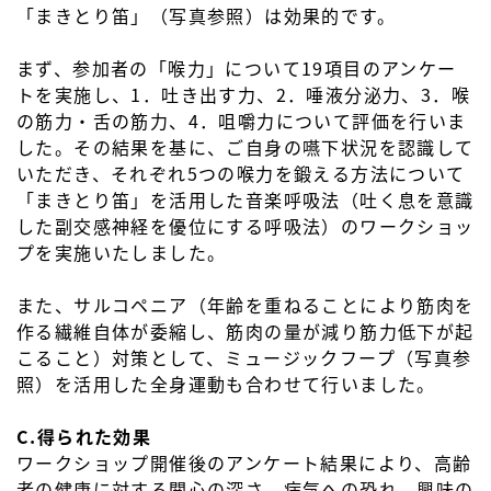
「まきとり笛」（写真参照）は効果的です。
まず、参加者の「喉力」について19項目のアンケー
トを実施し、1．吐き出す力、2．唾液分泌力、3．喉
の筋力・舌の筋力、4．咀嚼力について評価を行いま
した。その結果を基に、ご自身の嚥下状況を認識して
いただき、それぞれ5つの喉力を鍛える方法について
「まきとり笛」を活用した音楽呼吸法（吐く息を意識
した副交感神経を優位にする呼吸法）のワークショッ
プを実施いたしました。
また、サルコペニア（年齢を重ねることにより筋肉を
作る繊維自体が委縮し、筋肉の量が減り筋力低下が起
こること）対策として、ミュージックフープ（写真参
照）を活用した全身運動も合わせて行いました。
C.得られた効果
ワークショップ開催後のアンケート結果により、高齢
者の健康に対する関心の深さ、病気への恐れ、興味の