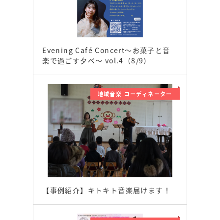
Evening Café Concert〜お菓子と音
楽で過ごす夕べ〜 vol.4（8/9）
地域音楽 コーディネーター
【事例紹介】キトキト音楽届けます！