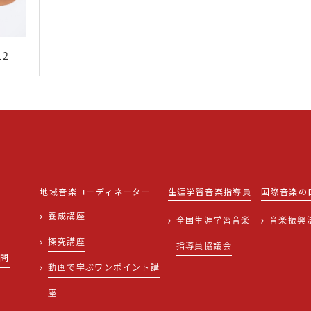
12
地域音楽コーディネーター
生涯学習音楽指導員
国際音楽の
養成講座
全国生涯学習音楽
音楽振興
探究講座
指導員協議会
質問
動画で学ぶワンポイント講
せ
座