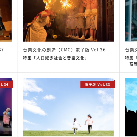
37
音楽文化の創造（CMC）電子版 Vol.36
音楽文
特集「人口減少社会と音楽文化」
特集
―高
l.34
電子版 Vol.33