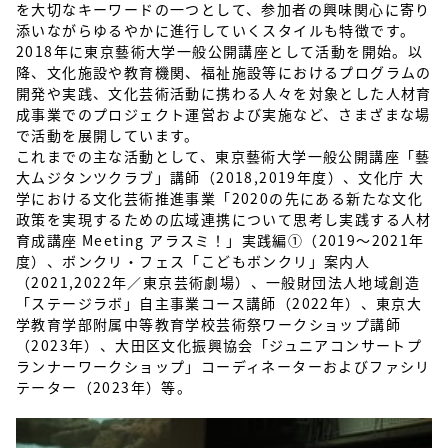
を大切なキーワードの一つとして、参加者の興味関心に寄り
添いながらゆるやかに進行していくスタイルも特徴です。
2018年に東京藝術大学一般公開講座として活動を開始。以
降、文化施設や教育機関、福祉施設等におけるプログラムの
開発や実践、文化芸術活動に携わる人々を対象とした人材育
成事業でのプロジェクト運営および実施など、さまざまな場
で活動を展開しています。
これまでの主な活動として、東京藝術大学一般公開講座「藝
大ムジタンツクラブ」講師（2018,2019年度）、文化庁 大
学における文化芸術推進事業「2020の先にある新たな文化
政策を実現するための広域連携について思考し実践する人材
育成講座 Meeting アラスミ！」実践編①（2019〜2021年
度）、ボンクリ・フェス「こどもボンクリ」案内人
（2021,2022年／東京芸術劇場）、一般財団法人地域創造
「ステージラボ」自主事業コース講師（2022年）、東京大
学教育学部附属中等教育学校芸術祭ワークショップ講師
（2023年）、大田区文化振興協会「ジュニアコンサートプ
ランナーワークショップ」コーディネーターおよびファシリ
テーター（2023年）等。