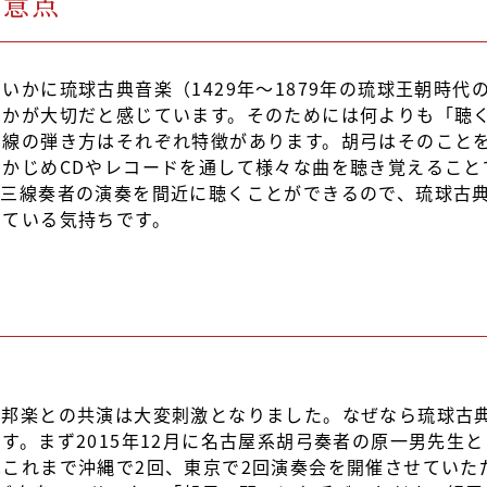
留意点
いかに琉球古典音楽（1429年～1879年の琉球王朝時
るかが大切だと感じています。そのためには何よりも「聴
三線の弾き方はそれぞれ特徴があります。胡弓はそのこと
かじめCDやレコードを通して様々な曲を聴き覚えること
歌三線奏者の演奏を間近に聴くことができるので、琉球古
いている気持ちです。
で邦楽との共演は大変刺激となりました。なぜなら琉球古
す。まず2015年12月に名古屋系胡弓奏者の原一男先生
これまで沖縄で2回、東京で2回演奏会を開催させていた