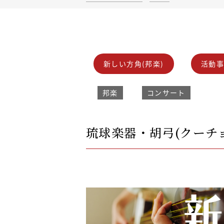
新しい方角(邦楽)
活動
邦楽
コンサート
琉球楽器・胡弓(クーチ