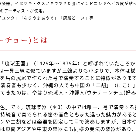
弦楽器。イヌマキ・クスノキでできた胴にインドニシキヘビの皮が貼
どのアーティストが使用。
里ユンタ」「なりやまあやぐ」「唐船どーい」等
ーチョー)とは
「琉球王国」（1429年～1879年）と呼ばれていたころ
形は一見三線に似ていますが三線よりも小ぶりで、本体は
弦を馬の尻尾で作られた弓で演奏することに特徴がありま
で演奏者も少なく、沖縄の人でも中国の「二胡」（にこ）
てきたのは、やはり琉球人・沖縄人(ウチナ―ンチュ)好
色」です。琉球楽器（＊3）の中では唯一、弓で演奏する
じ持続音で奏でられる笛の音色ともまた違った魅力がある
リンや二胡などは楽器を固定して弓で演奏しますが、日本
実は東南アジアや中東の楽器にも同様の奏法の楽器があり