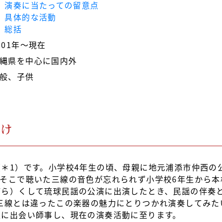
．演奏に当たっての留意点
．具体的な活動
．総括
001年～現在
縄県を中心に国内外
般、子供
かけ
＊1）です。小学校4年生の頃、母親に地元浦添市仲西の
そこで聴いた三線の音色が忘れられず小学校6年生から本
ら）くして琉球民謡の公演に出演したとき、民謡の伴奏と
三線とは違ったこの楽器の魅力にとりつかれ演奏してみた
生に出会い師事し、現在の演奏活動に至ります。