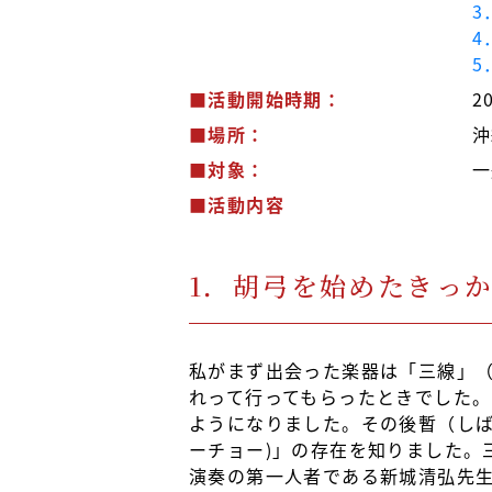
3
4
5
■活動開始時期：
2
■場所：
沖
■対象：
一
■活動内容
1．胡弓を始めたきっ
私がまず出会った楽器は「三線」（
れって行ってもらったときでした。
ようになりました。その後暫（しば
ーチョー)」の存在を知りました。
演奏の第一人者である新城清弘先