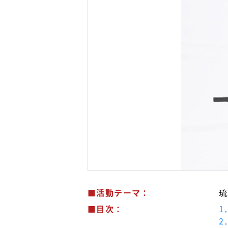
■活動テーマ：
琉
■目次：
1
2