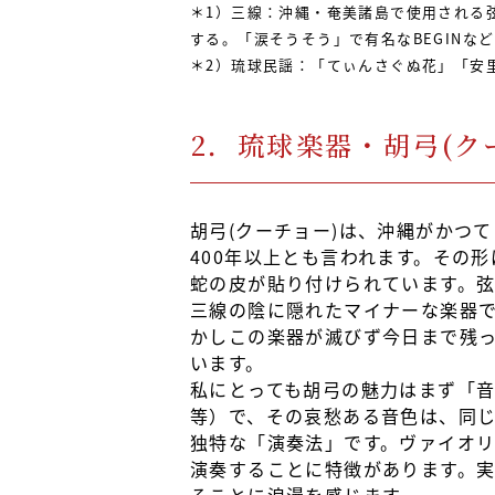
＊1）三線：沖縄・奄美諸島で使用される
する。「涙そうそう」で有名なBEGINな
＊2）琉球民謡：「てぃんさぐぬ花」「安
2．琉球楽器・胡弓(ク
胡弓(クーチョー)は、沖縄がかつて
400年以上とも言われます。その
蛇の皮が貼り付けられています。
三線の陰に隠れたマイナーな楽器
かしこの楽器が滅びず今日まで残っ
います。
私にとっても胡弓の魅力はまず「音
等）で、その哀愁ある音色は、同
独特な「演奏法」です。ヴァイオ
演奏することに特徴があります。