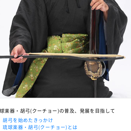
球楽器・胡弓(クーチョー)の普及、発展を目指して
．胡弓を始めたきっかけ
．琉球楽器・胡弓(クーチョー)とは