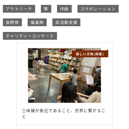
アウトリーチ
箏
作曲
コラボレーション
長野県
福島県
部活動支援
チャリティーコンサート
新しい方角(邦楽)
三味線が身近であること、世界に繋がるこ
と