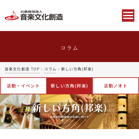
コラム
音楽文化創造 TOP
›
コラム
›
新しい方角(邦楽)
活動・イベント
新しい方角(邦楽)
活動ノオト