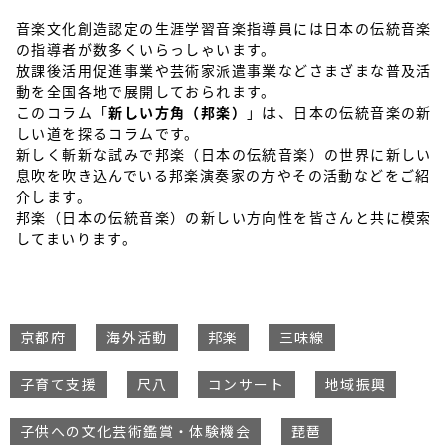
音楽文化創造認定の生涯学習音楽指導員には日本の伝統音楽
の指導者が数多くいらっしゃいます。
放課後活用促進事業や芸術家派遣事業などさまざまな普及活
動を全国各地で展開しておられます。
このコラム「
新しい方角（邦楽）
」は、日本の伝統音楽の新
しい道を探るコラムです。
新しく斬新な試みで邦楽（日本の伝統音楽）の世界に新しい
息吹を吹き込んでいる邦楽演奏家の方やその活動などをご紹
介します。
邦楽（日本の伝統音楽）の新しい方向性を皆さんと共に模索
してまいります。
京都府
海外活動
邦楽
三味線
子育て支援
尺八
コンサート
地域振興
子供への文化芸術鑑賞・体験機会
琵琶