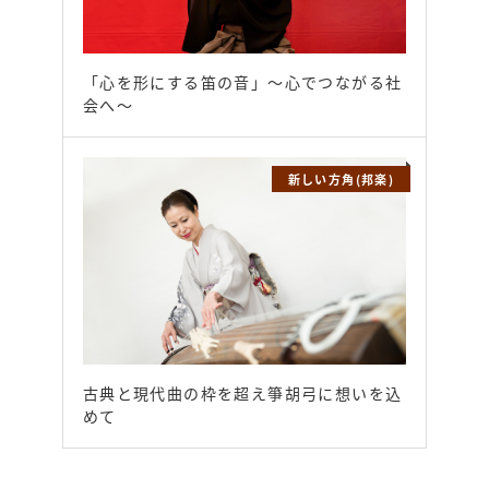
「心を形にする笛の音」～心でつながる社
会へ～
新しい方角(邦楽)
古典と現代曲の枠を超え箏胡弓に想いを込
めて