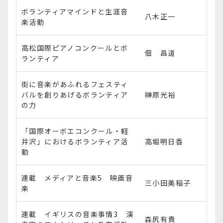
ボランティアマインドと生涯音
八木正一
楽活動
高松国際ピアノコンクールとボ
佃 昌道
ランティア
街に音楽があふれるフェスティ
バルを創りあげるボランティア
榊原光裕
の力
「国際オーボエコンクール・軽
井沢」におけるボランティア活
高堀明日香
動
連載 メディアと音楽5 映画音
三小田美稲子
楽
連載 イギリスの音楽事情3 演
森尻有貴