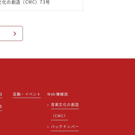
文化の創造（CMC）73号
日
活動・イベント
Web情報誌
音楽文化の創造
法
（CMC）
バックナンバー