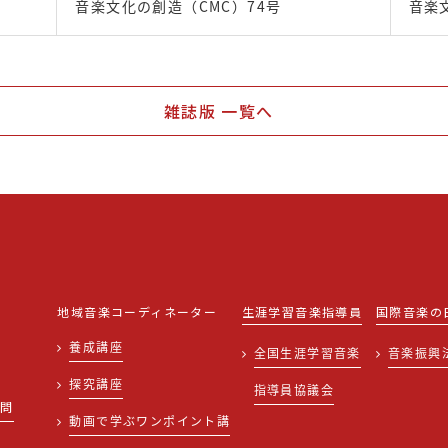
音楽文化の創造（CMC）74号
音楽
雑誌版 一覧へ
地域音楽コーディネーター
生涯学習音楽指導員
国際音楽の
養成講座
全国生涯学習音楽
音楽振興
探究講座
指導員協議会
質問
動画で学ぶワンポイント講
せ