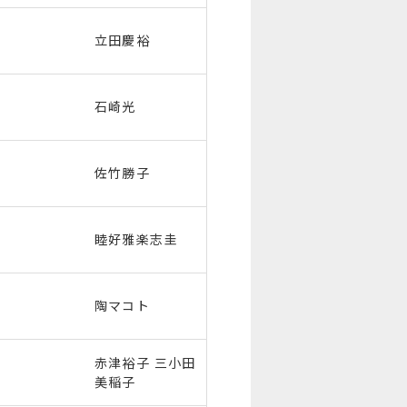
立田慶裕
石崎光
佐竹勝子
睦好雅楽志圭
陶マコト
赤津裕子 三小田
美稲子