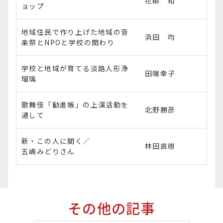
花柳 和
ョップ
地域住民で作り上げた地域の音
浜田 均
楽祭とNPOと学校の関わり
学校と地域が育てる淡路人形浄
田端幸子
瑠璃
歌舞伎「勧進帳」の上演活動を
北野勝彦
通して
新・この人に聞く／
林田直樹
五嶋みどりさん
その他の記事