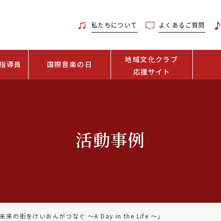
私たちについて
よくあるご質問
地域文化クラブ
指導員
国際音楽の日
応援サイト
活動事例
の街をけいおんがつなぐ 〜A Day in the Life 〜」