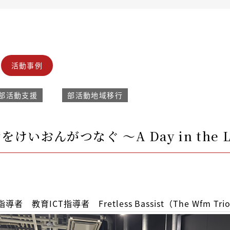
活動事例
部活動支援
部活動地域移行
おんがつなぐ 〜A Day in the Li
教育ICT指導者 Fretless Bassist（The Wfm 