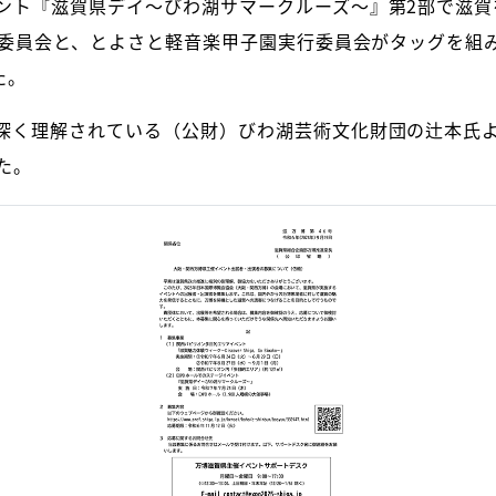
ント『滋賀県デイ～びわ湖サマークルーズ～』第2部で滋賀
実行委員会と、とよさと軽音楽甲子園実行委員会がタッグを組
た。
深く理解されている（公財）びわ湖芸術文化財団の辻本氏よ
た。