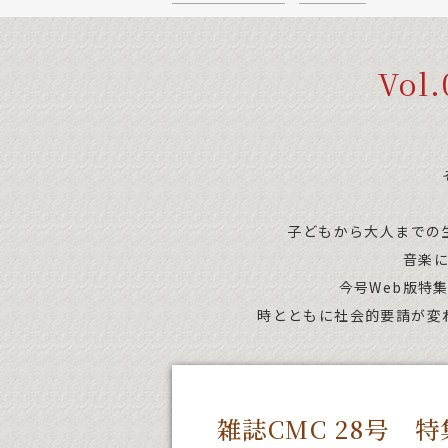
Vo
子どもから大人までの
音楽
今号Web版特
時とともに社会的要請が変
雑誌CMC 28号 