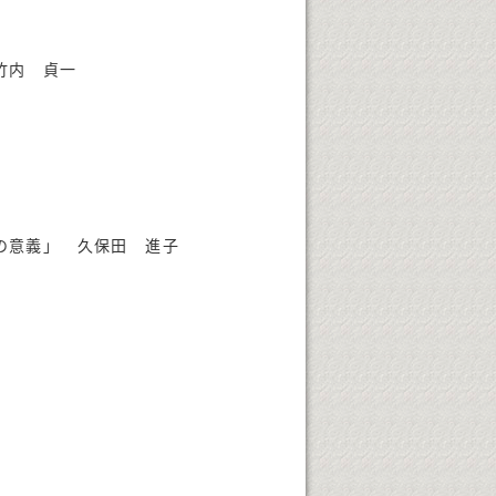
竹内 貞一
の意義」 久保田 進子