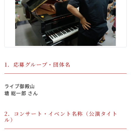
1．応募グループ・団体名
ライブ御殿山
塘 総一郎 さん
2．コンサート・イベント名称（公演タイト
ル）