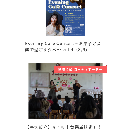
Evening Café Concert〜お菓子と音
楽で過ごす夕べ〜 vol.4（8/9）
地域音楽 コーディネーター
【事例紹介】キトキト音楽届けます！