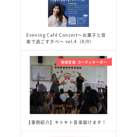
Evening Café Concert〜お菓子と音
楽で過ごす夕べ〜 vol.4（8/9）
地域音楽 コーディネーター
【事例紹介】キトキト音楽届けます！