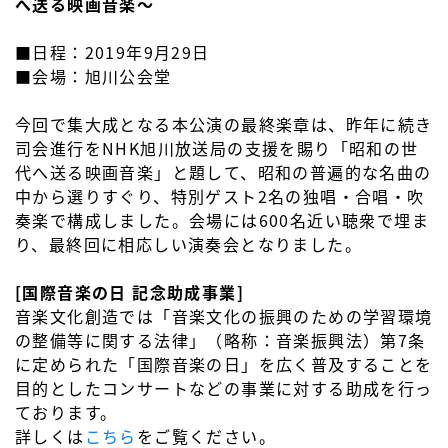
へ送る映画音楽～
■日程：2019年9月29日
■会場：旭川公会堂
今回で集大成となる本公演の最終楽章は、昨年に続き
司会進行をNHK旭川放送局の支援を賜り「昭和の世
代へ送る映画音楽」と題して、昭和の普遍的な名曲の
中から選りすぐり、特別ゲスト2名の独唱・合唱・吹
奏楽で構成しました。会場には600名近い聴衆で埋ま
り、最終回に相応しい演奏会となりました。
[国際音楽の日 記念助成事業]
音楽文化創造では「音楽文化の振興のための学習環境
の整備等に関する法律」（略称：音楽振興法）第7条
に定められた「国際音楽の日」を広く普及することを
目的としたコンサートなどの事業に対する助成を行っ
ております。
詳しくは
こちら
をご覧ください。