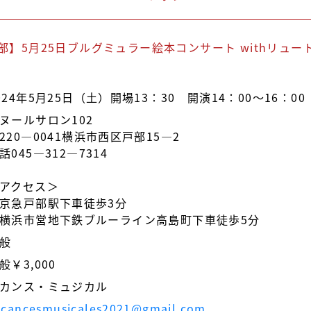
】5月25日ブルグミュラー絵本コンサート withリュ
024年5月25日（土）開場13：30 開演14：00～16：00
ヌールサロン102
220―0041横浜市西区戸部15―2
話045―312―7314
アクセス＞
京急戸部駅下車徒歩3分
横浜市営地下鉄ブルーライン高島町下車徒歩5分
般
般￥3,000
カンス・ミュジカル
acancesmusicales2021@gmail.com