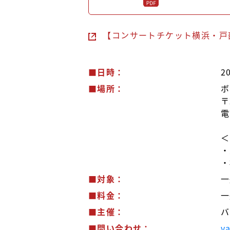
【コンサートチケット横浜・戸部
■日時：
2
■場所：
ボ
〒
電
＜
・
・
■対象：
一
■料金：
一
■主催：
バ
■問い合わせ：
v