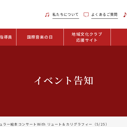
私たちについて
よくあるご質問
地域文化クラブ
指導員
国際音楽の日
応援サイト
イベント告知
ュラー絵本コンサートWith リュート＆カリグラフィー（5/25）