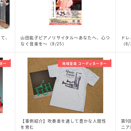
して、
山田紘子ピアノリサイタル～あなたへ、心つ
ドレ
なぐ音楽を～（8/25）
（8/
ター
地域音楽 コーディネーター
【事例紹介】吹奏楽を通して豊かな人間性
第9
を育む
ニア