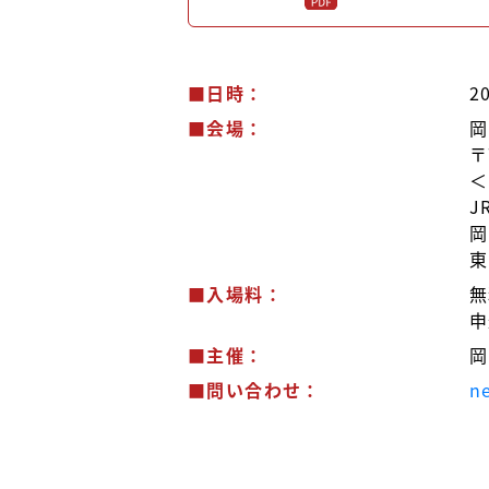
■日時：
2
■会場：
岡
〒
＜
J
岡
東
■入場料：
無
申
■主催：
岡
■問い合わせ：
n