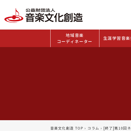
地域音楽
生涯学習音楽
コーディネーター
音楽文化創造 TOP
›
コラム
›
[終了]第10回