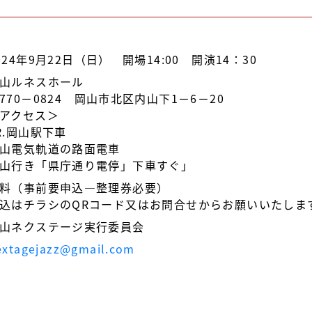
024年9月22日（日） 開場14:00 開演14：30
山ルネスホール
770－0824 岡山市北区内山下1－6－20
アクセス＞
R.岡山駅下車
山電気軌道の路面電車
山行き「県庁通り電停」下車すぐ」
料（事前要申込―整理券必要）
込はチラシのQRコード又はお問合せからお願いいたしま
山ネクステージ実行委員会
extagejazz@gmail.com