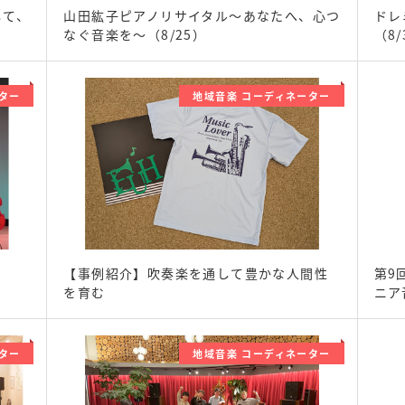
して、
山田紘子ピアノリサイタル～あなたへ、心つ
ドレ
なぐ音楽を～（8/25）
（8/
ター
地域音楽 コーディネーター
【事例紹介】吹奏楽を通して豊かな人間性
第9
を育む
ニア
ター
地域音楽 コーディネーター