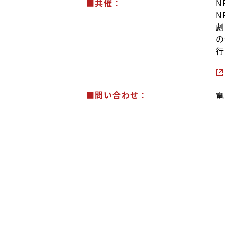
■共催：
N
N
劇
の
行
■問い合わせ：
電