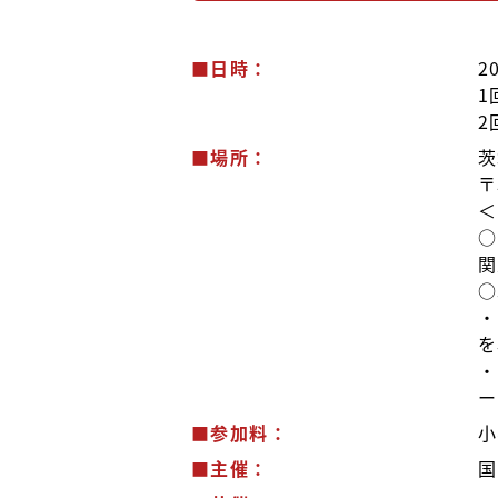
■日時：
2
1
2
■場所：
茨
〒
＜
○
関
○
・
を
・
ー
■参加料：
小
■主催：
国