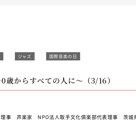
県
ジャズ
国際音楽の日
～0歳からすべての人に～（3/16）
理事 声楽家 NPO法人取手文化俱楽部代表理事 茨城