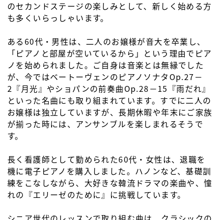
のセカンドステージの楽しみとして、新しく始める方
も多くいらっしゃいます。
ある60代・男性は、二人のお嬢様が音大を卒業し、
「ピアノと部屋が空いているから」という理由でピア
ノを始められました。ご自身は音楽とは無縁でした
が、今ではベートーヴェンのピアノソナタOp.27－
2『月光』やショパンの前奏曲Op.28－15『雨だれ』
といった名曲にも取り組まれています。すでに二人の
お嬢様は独立していますが、長期休暇や年末にご家族
が揃った時には、アンサンブルを楽しまれるそうで
す。
長く看護師として勤められた60代・女性は、退職を
機に電子ピアノを購入しました。ハノンなど、基礎訓
練をこなしながら、大好きな韓流ドラマの楽曲や、憧
れの『エリーゼのために』に挑戦しています。
シニア世代のレッスンで取り組む曲は、クラシックの