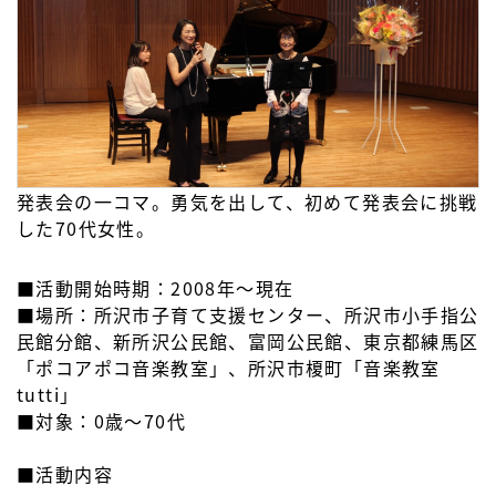
発表会の一コマ。勇気を出して、初めて発表会に挑戦
した70代女性。
■活動開始時期：2008年～現在
■場所：所沢市子育て支援センター、所沢市小手指公
民館分館、新所沢公民館、富岡公民館、東京都練馬区
「ポコアポコ音楽教室」、所沢市榎町「音楽教室
tutti」
■対象：0歳～70代
■活動内容