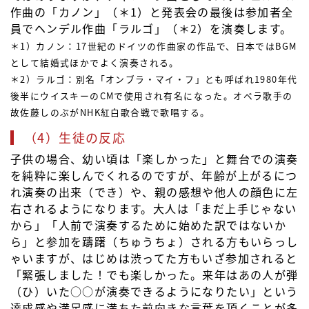
作曲の「カノン」（＊1）と発表会の最後は参加者全
員でヘンデル作曲「ラルゴ」（＊2）を演奏します。
＊1）カノン：17世紀のドイツの作曲家の作品で、日本ではBGM
として結婚式ほかでよく演奏される。
＊2）ラルゴ：別名「オンブラ・マイ・フ」とも呼ばれ1980年代
後半にウイスキーのCMで使用され有名になった。オペラ歌手の
故佐藤しのぶがNHK紅白歌合戦で歌唱する。
（4）生徒の反応
子供の場合、幼い頃は「楽しかった」と舞台での演奏
を純粋に楽しんでくれるのですが、年齢が上がるにつ
れ演奏の出来（でき）や、親の感想や他人の顔色に左
右されるようになります。大人は「まだ上手じゃない
から」「人前で演奏するために始めた訳ではないか
ら」と参加を躊躇（ちゅうちょ）される方もいらっし
ゃいますが、はじめは渋ってた方もいざ参加されると
「緊張しました！でも楽しかった。来年はあの人が弾
（ひ）いた○○が演奏できるようになりたい」という
達成感や満足感に満ちた前向きな言葉を頂くことが多