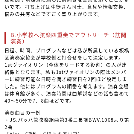
いです。打ち上げは生徒さん同士、意見や情報交換、
悩みの共有などですごく盛り上がります。
B.小学校へ弦楽四重奏でアウトリーチ（訪問
演奏）
日程、時間、プログラムなどは私が所属している板橋
区演奏家協会が学校側と打合せをして決定します。
1stヴァイオリン（全体をリードする役割）の人が連
絡係となります。私も1stヴァイオリンの際はメンバ
ーに練習可能な日時を聞き練習日を2回ほど設定しま
した。他にはプログラムの順番を考えます。演奏会場
は体育館が多く、演奏時間は曲解説などの話も含めて
40〜50分で7、8曲ほどです。
演奏曲目の一例
・JS.バッハ管弦楽組曲第3番ニ長調BWV.1068より第
2曲