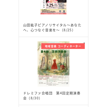
山田紘子ピアノリサイタル～あなた
へ、心つなぐ音楽を～（8/25）
地域音楽 コーディネーター
ドレミファ合唱団 第4回定期演奏
会（8/30）