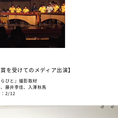
受賞を受けてのメディア出演】
きらびと』撮影取材
一、藤井李佳、入澤秋馬
2/12