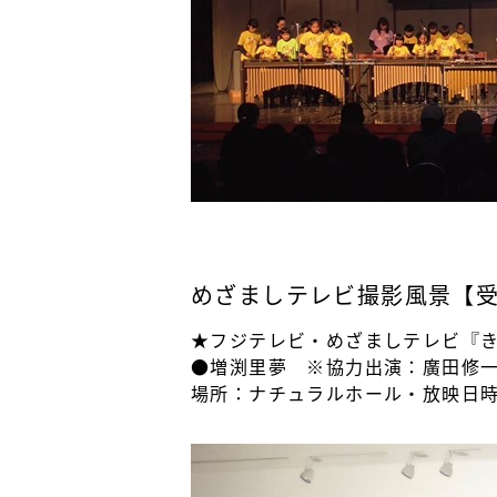
めざましテレビ撮影風景【
★フジテレビ・めざましテレビ『
●増渕里夢 ※協力出演：廣田修
場所：ナチュラルホール・放映日時：