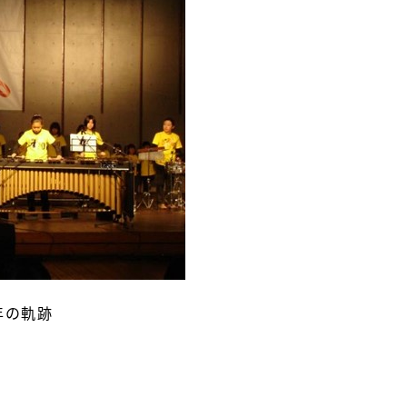
年の軌跡
月