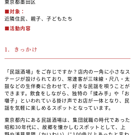
東京都墨田区
■対象：
近隣住民、親子、子どもたち
■活動内容
1．きっかけ
「民謡酒場」をご存じですか？店内の一角に小さなス
テージが設けられており、常連客が三味線・尺八・太
鼓などの生伴奏に合わせて、好きな民謡を唄うことが
できます。飲食をしながら、独特の「揉み手」や「お
囃子」といわれている掛け声でお店が一体となり、民
謡を気軽に楽しめるスポットとなっています。
東京都内にある民謡酒場は、集団就職の時代であった
昭和30年代に、故郷を懐かしむスポットとして、上
野や浅草界隈（かいわい）に100件以上あったと言わ