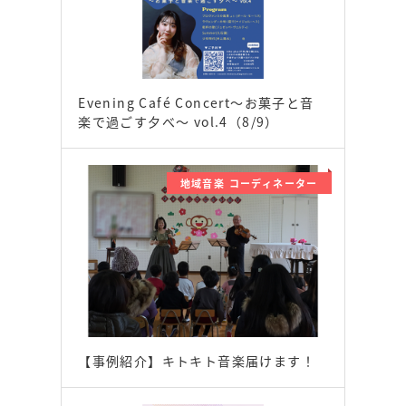
Evening Café Concert〜お菓子と音
楽で過ごす夕べ〜 vol.4（8/9）
地域音楽 コーディネーター
【事例紹介】キトキト音楽届けます！