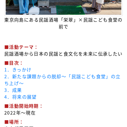
東京向島にある民謡酒場「栄翠」×民謡こども食堂の
前で
■活動テーマ：
民謡酒場から日本の民謡と食文化を未来に伝承したい
■目次：
1．きっかけ
2．新たな課題からの脱却～「民謡こども食堂」の立
ち上げ～
3．成果
4．将来の展望
■活動開始時期：
2022年～現在
■場所：