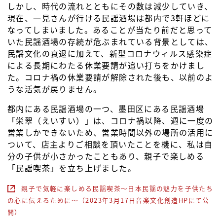
しかし、時代の流れとともにその数は減少していき、
現在、一見さんが行ける民謡酒場は都内で3軒ほどに
なってしまいました。あることが当たり前だと思って
いた民謡酒場の存続が危ぶまれている背景としては、
民謡文化の衰退に加えて、新型コロナウィルス感染症
による長期にわたる休業要請が追い打ちをかけまし
た。コロナ禍の休業要請が解除された後も、以前のよ
うな活気が戻りません。
都内にある民謡酒場の一つ、墨田区にある民謡酒場
「栄翠（えいすい）」は、コロナ禍以降、週に一度の
営業しかできないため、営業時間以外の場所の活用に
ついて、店主よりご相談を頂いたことを機に、私は自
分の子供が小さかったこともあり、親子で楽しめる
「民謡喫茶」を立ち上げました。
親子で気軽に楽しめる民謡喫茶～日本民謡の魅力を子供たち
の心に伝えるために～（2023年3月17日音楽文化創造HPにて公
開）