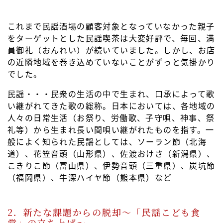
これまで民謡酒場の顧客対象となっていなかった親子
をターゲットとした民謡喫茶は大変好評で、毎回、満
員御礼（おんれい）が続いていました。しかし、お店
の近隣地域を巻き込めていないことがずっと気掛かり
でした。
民謡・・・民衆の生活の中で生まれ、口承によって歌
い継がれてきた歌の総称。日本においては、各地域の
人々の日常生活（お祭り、労働歌、子守唄、神事、祭
礼等）から生まれ長い間唄い継がれたものを指す。一
般によく知られた民謡としては、ソーラン節（北海
道）、花笠音頭（山形県）、佐渡おけさ（新潟県）、
こきりこ節（富山県）、伊勢音頭（三重県）、炭坑節
（福岡県）、牛深ハイヤ節（熊本県）など
2．新たな課題からの脱却～「民謡こども食
堂」の立ち上げ～